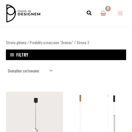
Przejdź
MAIN
do
MENU
treści
Strona główna
/
Produkty oznaczone “Aromas”
/ Strona 3
FILTRY
Zakres
cen:
od
899,00zł
do
939,00zł