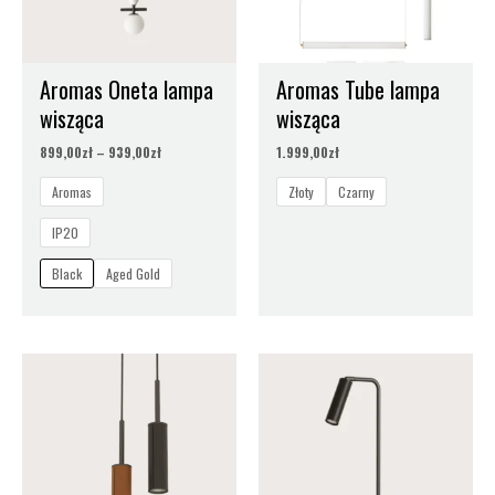
Aromas Oneta lampa
Aromas Tube lampa
wisząca
wisząca
899,00
zł
–
939,00
zł
1.999,00
zł
Aromas
Złoty
Czarny
IP20
Black
Aged Gold