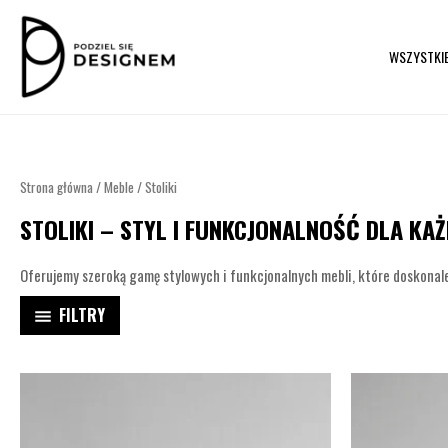
Przejdź
do
WSZYSTKI
treści
Strona główna
/
Meble
/ Stoliki
STOLIKI – STYL I FUNKCJONALNOŚĆ DLA K
Oferujemy szeroką gamę stylowych i funkcjonalnych mebli, które doskonale d
FILTRY