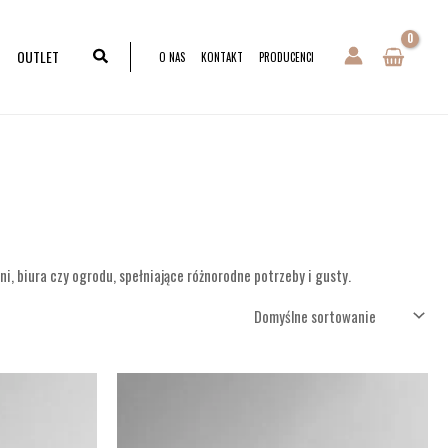
OUTLET
O NAS
KONTAKT
PRODUCENCI
i, biura czy ogrodu, spełniające różnorodne potrzeby i gusty.
Zakres
Zakres
cen:
cen:
od
od
1.800,00zł
3.000,00zł
do
do