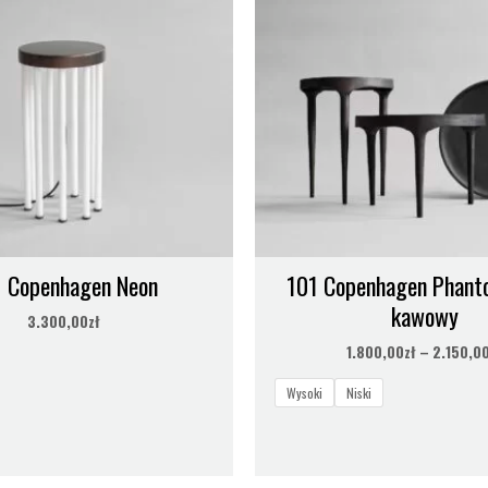
 Copenhagen Neon
101 Copenhagen Phanto
kawowy
3.300,00
zł
1.800,00
zł
–
2.150,0
Wysoki
Niski