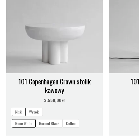
101 Copenhagen Crown stolik
101
kawowy
3.550,00
zł
Niski
Wysoki
Bone White
Burned Black
Coffee