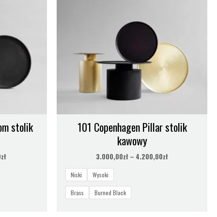
2.150,00zł
4.200,00zł
m stolik
101 Copenhagen Pillar stolik
kawowy
0
zł
3.000,00
zł
–
4.200,00
zł
Niski
Wysoki
Brass
Burned Black