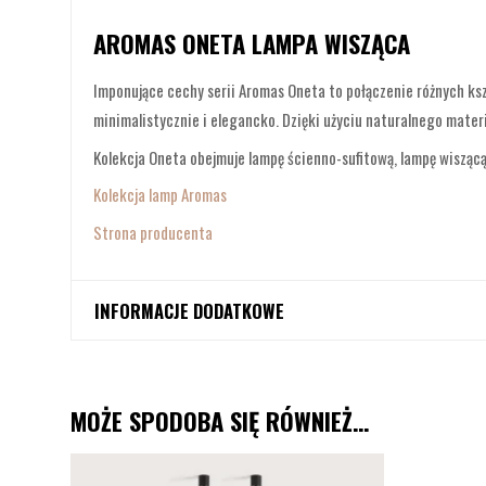
AROMAS ONETA LAMPA WISZĄCA
Imponujące cechy serii Aromas Oneta to połączenie różnych ksz
minimalistycznie i elegancko. Dzięki użyciu naturalnego materi
Kolekcja Oneta obejmuje lampę ścienno-sufitową, lampę wiszącą
Kolekcja lamp Aromas
Strona producenta
INFORMACJE DODATKOWE
Producent
Aromas
MOŻE SPODOBA SIĘ RÓWNIEŻ…
Stopień ochrony
IP20
Zakres
Kolor
Black, Aged Gold
cen: