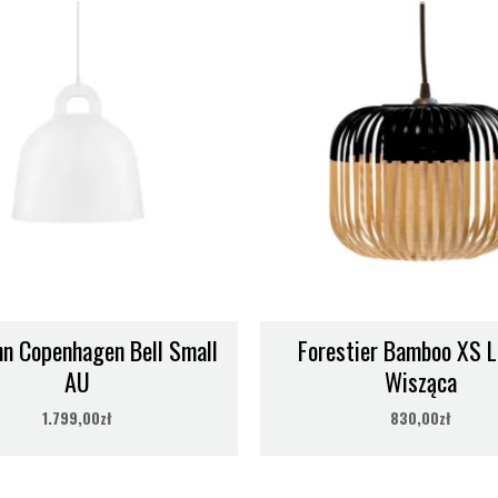
n Copenhagen Bell Small
Forestier Bamboo XS 
AU
Wisząca
1.799,00
zł
830,00
zł