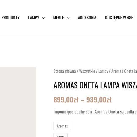
E PRODUKTY
LAMPY
MEBLE
AKCESORIA
DOSTĘPNE W 48H
ilość
Strona główna
/
Wszystkie
/
Lampy
/ Aromas Oneta l
Zakres
Aromas
AROMAS ONETA LAMPA WISZ
cen:
Oneta
lampa
od
899,00
zł
–
939,00
zł
wisząca
899,00zł
Imponujące cechy serii Aromas Oneta są podkre
do
Aromas
939,00zł