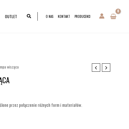
OUTLET
O NAS
KONTAKT
PRODUCENCI
ampa wisząca
ĄCA
ślone przez połączenie różnych form i materiałów.