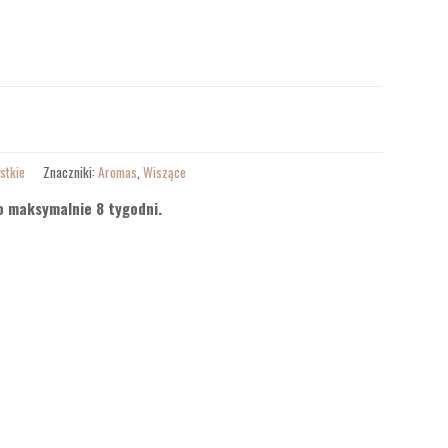
stkie
Znaczniki:
Aromas
,
Wiszące
o maksymalnie 8 tygodni.