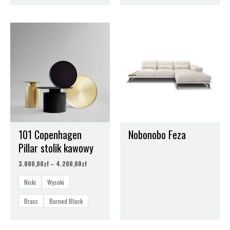
Zakres
cen:
od
3.000,00zł
do
4.200,00zł
101 Copenhagen
Nobonobo Feza
Pillar stolik kawowy
3.000,00
zł
–
4.200,00
zł
Niski
Wysoki
Brass
Burned Black