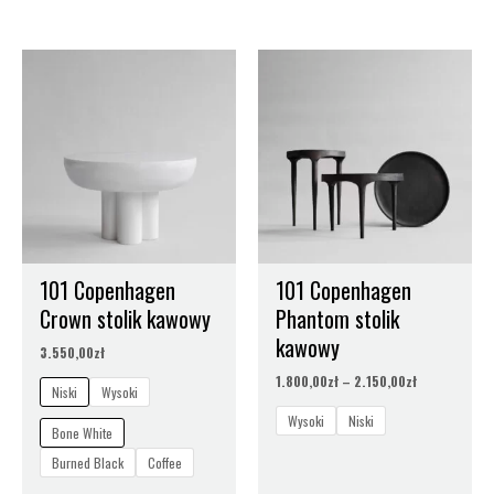
Zakres
cen:
od
1.800,00zł
do
2.150,00zł
101 Copenhagen
101 Copenhagen
Crown stolik kawowy
Phantom stolik
kawowy
3.550,00
zł
1.800,00
zł
–
2.150,00
zł
Niski
Wysoki
Wysoki
Niski
Bone White
Burned Black
Coffee