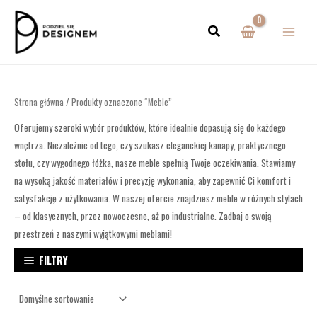
Przejdź
MAIN
do
MENU
treści
Strona główna
/ Produkty oznaczone “Meble”
Oferujemy szeroki wybór produktów, które idealnie dopasują się do każdego
wnętrza. Niezależnie od tego, czy szukasz eleganckiej kanapy, praktycznego
stołu, czy wygodnego łóżka, nasze meble spełnią Twoje oczekiwania. Stawiamy
na wysoką jakość materiałów i precyzję wykonania, aby zapewnić Ci komfort i
satysfakcję z użytkowania. W naszej ofercie znajdziesz meble w różnych stylach
– od klasycznych, przez nowoczesne, aż po industrialne. Zadbaj o swoją
przestrzeń z naszymi wyjątkowymi meblami!
FILTRY