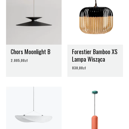
Wymiary
Wysokość: 50 cm,
Długość przewodu: 300 cm,
Chors Moonlight B
Forestier Bamboo XS
Lampa Wisząca
2.005,00
zł
830,00
zł