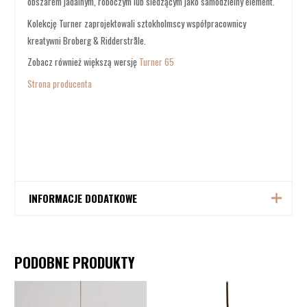
obszarem jadalnym, roboczym lub siedzącym jako samodzielny element.
Kolekcję Turner zaprojektowali sztokholmscy współpracownicy
kreatywni Broberg & Ridderstråle.
Zobacz również większą wersję
Turner 65
Strona producenta
INFORMACJE DODATKOWE
Producent
Pholc
PODOBNE PRODUKTY
Żarówka E27 1x15W, brak w
Źródło światła
zestawie
Średnica: 50 cm,