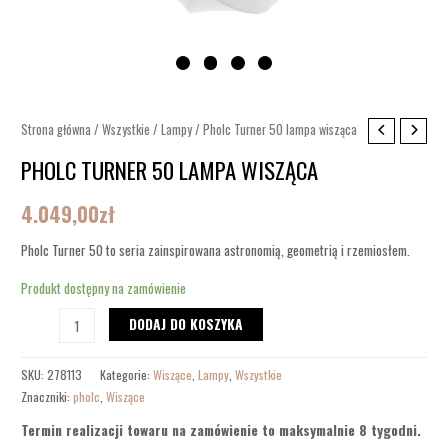
ilość
Strona główna
/
Wszystkie
/
Lampy
/ Pholc Turner 50 lampa wisząca
Pholc
PHOLC TURNER 50 LAMPA WISZĄCA
Turner
50
4.049,00
zł
lampa
Pholc Turner 50 to seria zainspirowana astronomią, geometrią i rzemiosłem.
wisząca
Produkt dostępny na zamówienie
DODAJ DO KOSZYKA
SKU:
278113
Kategorie:
Wiszące
,
Lampy
,
Wszystkie
Znaczniki:
pholc
,
Wiszące
Termin realizacji towaru na zamówienie to maksymalnie 8 tygodni.