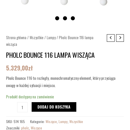
ilość
Strona główna
/
Wszystkie
/
Lampy
/ Pholc Bounce 116 lampa
wisząca
Pholc
Bounce
PHOLC BOUNCE 116 LAMPA WISZĄCA
116
5.329,00
zł
lampa
wisząca
Pholc Bounce 116 to rozległy, monochromatyczny element, który przyciąga
uwagę w każdej sytuacji i miejscu.
Produkt dostępny na zamówienie
DODAJ DO KOSZYKA
SKU:
514 165
Kategorie:
Wiszące
,
Lampy
,
Wszystkie
Znaczniki:
pholc
,
Wiszące