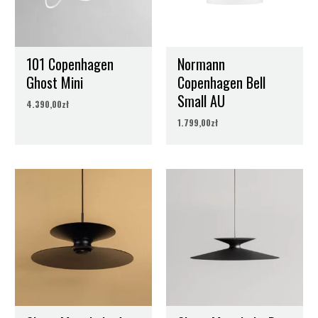
Materiał
Metal, Szkło
101 Copenhagen
Normann
Ghost Mini
Copenhagen Bell
Small AU
4.390,00
zł
1.799,00
zł