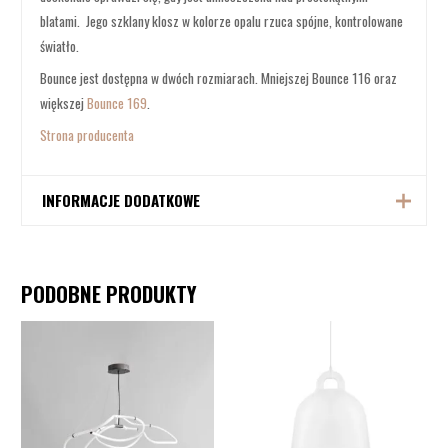
blatami. Jego szklany klosz w kolorze opalu rzuca spójne, kontrolowane
światło.
Bounce jest dostępna w dwóch rozmiarach. Mniejszej Bounce 116 oraz
większej
Bounce 169
.
Strona producenta
INFORMACJE DODATKOWE
Producent
Pholc
PODOBNE PRODUKTY
Długość: 116 cm,
Szerokość: 10 cm,
Wymiary
Wysokość: 65 cm,
Długość przewodu: 300 cm,
Żarówka G9 6x20W, brak w
Źródło światła
zestawie