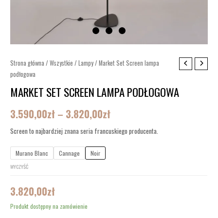
ilość
Strona główna
/
Wszystkie
/
Lampy
/ Market Set Screen lampa
Zakres
podłogowa
Market
cen:
Set
MARKET SET SCREEN LAMPA PODŁOGOWA
Screen
od
3.590,00
zł
–
3.820,00
zł
lampa
3.590,00zł
podłogowa
Screen to najbardziej znana seria francuskiego producenta.
do
Murano Blanc
Cannage
Noir
3.820,00zł
WYCZYŚĆ
3.820,00
zł
Produkt dostępny na zamówienie