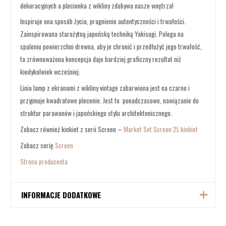
dekoracyjnych a plecionka z wikliny zdobywa nasze wnętrza!
Inspiruje ona sposób życia, pragnienie autentyczności i trwałości.
Zainspirowana starożytną japońską techniką Yakisugi. Polega na
spaleniu powierzchni drewna, aby je chronić i przedłużyć jego trwałość,
ta zrównoważona koncepcja daje bardziej graficzny rezultat niż
kiedykolwiek wcześniej.
Linia lamp z ekranami z wikliny vintage zabarwiona jest na czarno i
przyjmuje kwadratowe plecenie. Jest to ponadczasowe, nawiązanie do
struktur parawanów i japońskiego stylu architektonicznego.
Zobacz również kinkiet z serii Screen –
Market Set Screen 2L kinkiet
Zobacz serię
Screen
Strona producenta
INFORMACJE DODATKOWE
Producent
Market Set