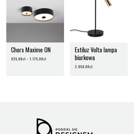
825,00zł
do
1.175,00zł
Chors Maxime ON
Estiluz Volta lampa
biurkowa
825,00
zł
–
1.175,00
zł
2.050,00
zł