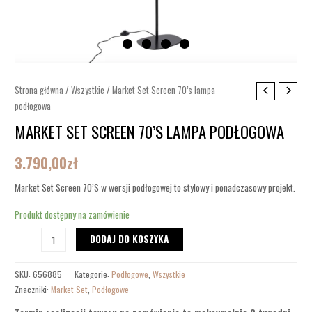
ilość
Strona główna
/
Wszystkie
/ Market Set Screen 70’s lampa
podłogowa
Market
Set
MARKET SET SCREEN 70’S LAMPA PODŁOGOWA
Screen
3.790,00
zł
70's
lampa
Market Set Screen 70’S w wersji podłogowej to stylowy i ponadczasowy projekt.
podłogowa
Produkt dostępny na zamówienie
DODAJ DO KOSZYKA
SKU:
656885
Kategorie:
Podłogowe
,
Wszystkie
Znaczniki:
Market Set
,
Podłogowe