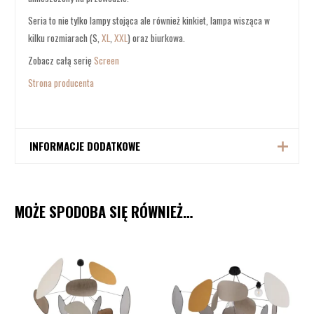
Seria to nie tylko lampy stojąca ale również kinkiet, lampa wisząca w
kilku rozmiarach (S,
XL
,
XXL
) oraz biurkowa.
Zobacz całą serię
Screen
Strona producenta
INFORMACJE DODATKOWE
Producent
Market Set
MOŻE SPODOBA SIĘ RÓWNIEŻ…
Żarówka E27 3x40W max, brak w
Źródło światła
zestawie
Wysokość: 174 cm,
Wymiary
Szerokość: 48 cm,
Głębokość: 24 cm,
Materiał
Metal, Len