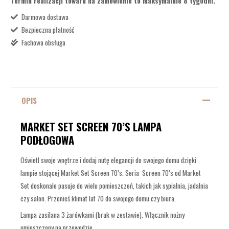
Termin realizacji towaru na zamówienie to maksymalnie 8 tygodni.
Darmowa dostawa
Bezpieczna płatność
Fachowa obsługa
OPIS
MARKET SET SCREEN 70’S LAMPA
PODŁOGOWA
Oświetl swoje wnętrze i dodaj nutę elegancji do swojego domu dzięki
lampie stojącej Market Set Screen 70’s. Seria Screen 70’s od Market
Set doskonale pasuje do wielu pomieszczeń, takich jak sypialnia, jadalnia
czy salon. Przenieś klimat lat 70 do swojego domu czy biura.
Lampa zasilana 3 żarówkami (brak w zestawie). Włącznik nożny
umieszczony na przewodzie.