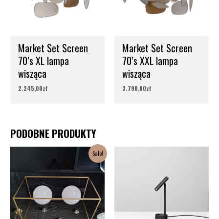
Stopień ochrony
IP20
Klasa ochronności
II
Market Set Screen
Market Set Screen
70’s XL lampa
70’s XXL lampa
wisząca
wisząca
2.245,00
zł
3.790,00
zł
PODOBNE PRODUKTY
Pierwotna
Aktualna
Sale!
cena
cena
wynosiła:
wynosi:
4.199,00zł.
2.300,00zł.