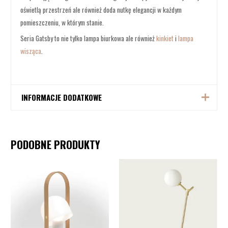
oświetlą przestrzeń ale również doda nutkę elegancji w każdym
pomieszczeniu, w którym stanie.
Seria Gatsby to nie tylko lampa biurkowa ale również
kinkiet
i
lampa
wisząca
.
INFORMACJE DODATKOWE
Producent
Market Set
PODOBNE PRODUKTY
Paon Noir, Kumo Kaki, Arcs Brique,
Kolor
Kumo Noir
Zakres
cen:
E27 max. 40W. Żarówka nie jest
od
Źródło światła
1.249,00zł
dołączona.
do
1.549,00zł
Średnica abażuru: 32 cm,
Wymiary
Szerokość: 22 cm,
Wysokość: 37 cm