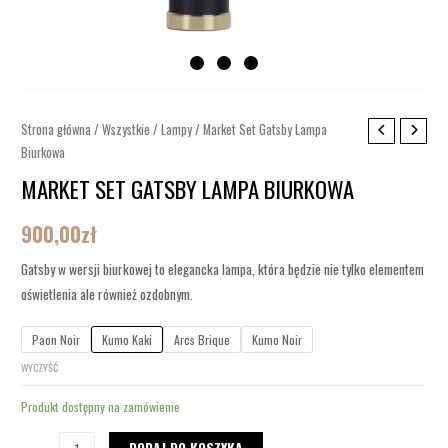
ilość
Strona główna
/
Wszystkie
/
Lampy
/ Market Set Gatsby Lampa
Biurkowa
Market
Set
MARKET SET GATSBY LAMPA BIURKOWA
Gatsby
900,00
zł
Lampa
Biurkowa
Gatsby w wersji biurkowej to elegancka lampa, która będzie nie tylko elementem
oświetlenia ale również ozdobnym.
Paon Noir
Kumo Kaki
Arcs Brique
Kumo Noir
WYCZYŚĆ
Produkt dostępny na zamówienie
DODAJ DO KOSZYKA