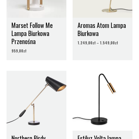
Materiał
Metal, Tkanina
Marset Follow Me
Aromas Atom Lampa
Stopień ochrony
IP 20
Lampa Biurkowa
Biurkowa
Przenośna
1.249,00
zł
–
1.549,00
zł
959,00
zł
Northern Birdy
Estiluz Volta lampa