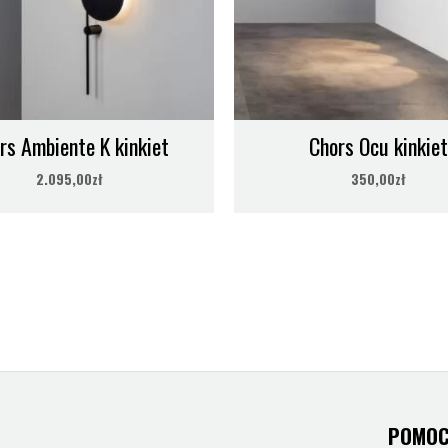
rs Ambiente K kinkiet
Chors Ocu kinkiet
2.095,00
zł
350,00
zł
POMO