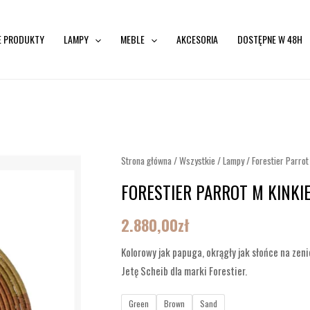
E PRODUKTY
LAMPY
MEBLE
AKCESORIA
DOSTĘPNE W 48H
ilość
Strona główna
/
Wszystkie
/
Lampy
/ Forestier Parrot
Forestier
FORESTIER PARROT M KINKI
Parrot
M
2.880,00
zł
Kinkiet
Kolorowy jak papuga, okrągły jak słońce na zeni
Jetę Scheib dla marki Forestier.
Green
Brown
Sand