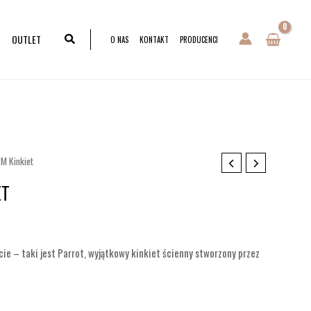
OUTLET
O NAS
KONTAKT
PRODUCENCI
 M Kinkiet
ET
cie – taki jest Parrot, wyjątkowy kinkiet ścienny stworzony przez