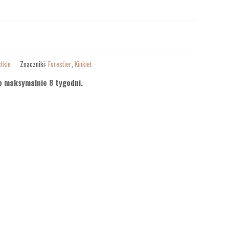
tkie
Znaczniki:
Forestier
,
Kinkiet
o maksymalnie 8 tygodni.