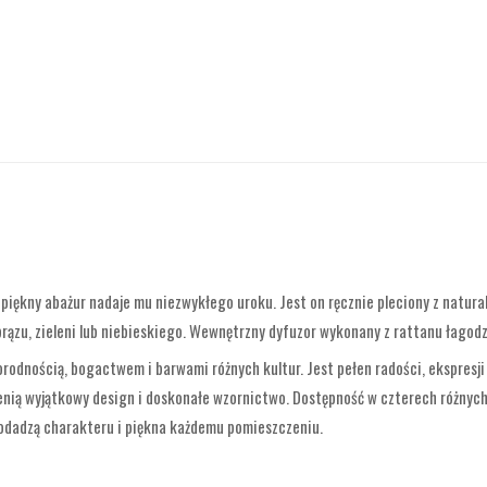
zepiękny abażur nadaje mu niezwykłego uroku. Jest on ręcznie pleciony z natur
ązu, zieleni lub niebieskiego. Wewnętrzny dyfuzor wykonany z rattanu łagodzi
rodnością, bogactwem i barwami różnych kultur. Jest pełen radości, ekspresji 
nią wyjątkowy design i doskonałe wzornictwo. Dostępność w czterech różnych
dodadzą charakteru i piękna każdemu pomieszczeniu.