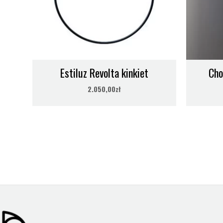
Napięcie
230V
Estiluz Revolta kinkiet
Cho
2.050,00
zł