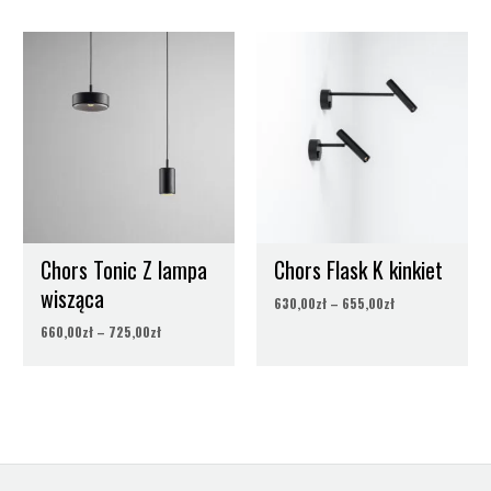
Zakres
Zakres
cen:
cen:
od
od
660,00zł
630,00zł
do
do
725,00zł
655,00zł
Chors Tonic Z lampa
Chors Flask K kinkiet
wisząca
630,00
zł
–
655,00
zł
660,00
zł
–
725,00
zł