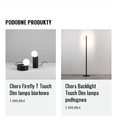
Producent
Chors
PODOBNE PRODUKTY
kolor
Czarny, Śnieżnobiały
średnica
160, 300
Chors Firefly T Touch
Chors Backlight
Dim lampa biurkowa
Touch Dim lampa
podłogowa
1.485,00
zł
1.465,00
zł