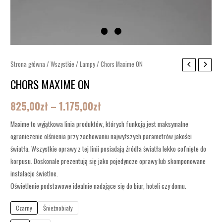
ilość
Strona główna
/
Wszystkie
/
Lampy
/ Chors Maxime ON
Zakres
Chors
CHORS MAXIME ON
cen:
Maxime
ON
od
825,00
zł
–
1.175,00
zł
825,00zł
Maxime to wyjątkowa linia produktów, których funkcją jest maksymalne
ograniczenie olśnienia przy zachowaniu najwyższych parametrów jakości
do
światła. Wszystkie oprawy z tej linii posiadają źródła światła lekko cofnięte do
1.175,00zł
korpusu. Doskonale prezentują się jako pojedyncze oprawy lub skomponowane
instalacje świetlne.
Oświetlenie podstawowe idealnie nadające się do biur, hoteli czy domu.
Czarny
Śnieżnobiały