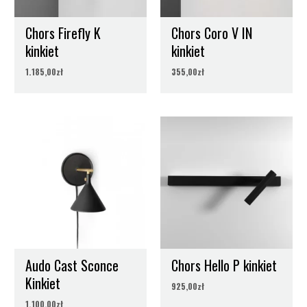
Chors Firefly K
Chors Coro V IN
kinkiet
kinkiet
1.185,00
zł
355,00
zł
Audo Cast Sconce
Chors Hello P kinkiet
Kinkiet
925,00
zł
1.100,00
zł