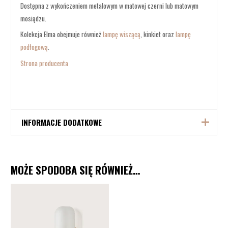
Dostępna z wykończeniem metalowym w matowej czerni lub matowym
mosiądzu.
Kolekcja Elma obejmuje również
lampę wiszącą
, kinkiet oraz
lampę
podłogową
.
Strona producenta
INFORMACJE DODATKOWE
Producent
Aromas
MOŻE SPODOBA SIĘ RÓWNIEŻ…
Kolor
Matt Black, Aged Gold
Źródło światła
LED 6W 2700K
Materiał
Stal, Szkło, Akryl