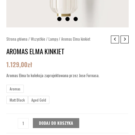
ilość
Strona główna
/
Wszystkie
/
Lampy
/ Aromas Elma kinkiet
Aromas
AROMAS ELMA KINKIET
Elma
kinkiet
1.129,00
zł
Aromas Elma to kolekcja zaprojektowana przez Jose Fornasa.
Aromas
Matt Black
Aged Gold
DODAJ DO KOSZYKA